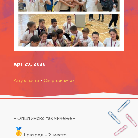
Apr 29, 2026
Актуелности
·
Спортски кутак
– Општинско такмичење –
I разред – 2. место