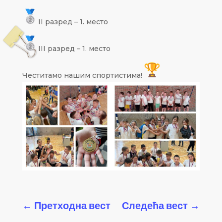
II разред – 1. место
III разред – 1. место
Честитамо нашим спортистима!
←
Претходна вест
Следећа вест
→