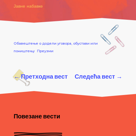
Јавне набавке
Обавештење о додели уговора, обустави или
поништењу
Преузми
←
Претходна вест
Следећа вест
→
Повезане вести