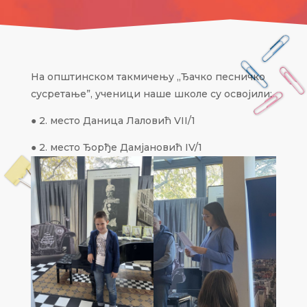
На општинском такмичењу ,,Ђачко песничко
сусретање”, ученици наше школе су освојили:
● 2. место Даница Лаловић VII/1
● 2. место Ђорђе Дамјановић IV/1