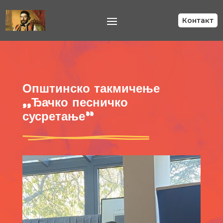
Контакт
Општинско такмичење
,,Ђачко песничко
сусретање”