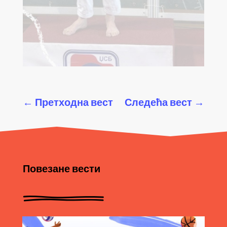
←
Претходна вест
Следећа вест
→
Повезане вести