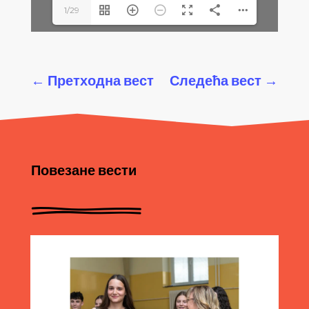
1/29
←
Претходна вест
Следећа вест
→
Повезане вести