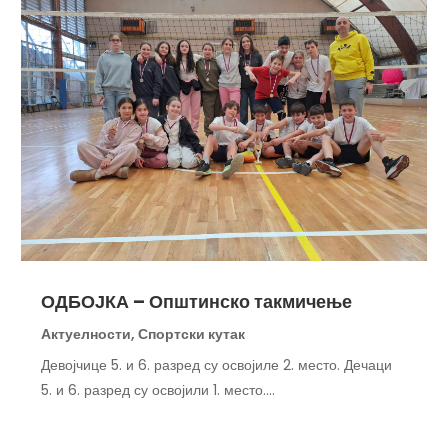
ОДБОЈКА – Општинско такмичење
Актуелности
,
Спортски кутак
Девојчице 5. и 6. разред су освојиле 2. место. Дечаци
5. и 6. разред су освојили 1. место....