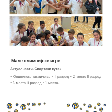
Мале олимпијске игре
Актуелности
,
Спортски кутак
- Општинско такмичење - I разред - 2. место II разред
- 1. место III разред - 1. место...