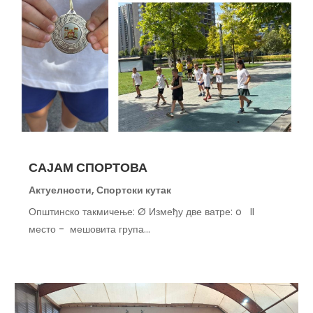
САЈАМ СПОРТОВА
Актуелности
,
Спортски кутак
Општинско такмичење: Ø Између две ватре: o II
место - мешовита група...