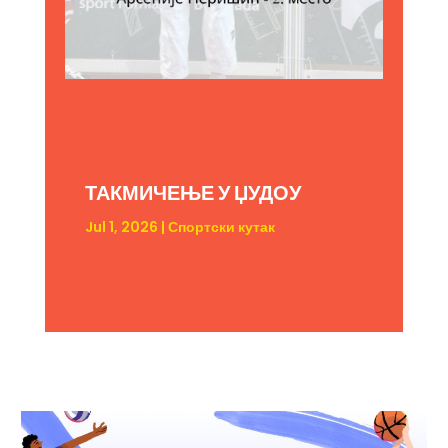
ТАКМИЧЕЊЕ У ЏУДОУ
Jul 1, 2026
|
Спортски кутак