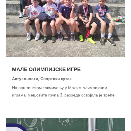
МАЛЕ ОЛИМПИЈСКЕ ИГРЕ
Актуелности
,
Спортски кутак
На општинском такмичењу у Малим олимпијским
играма, мешовита група 3. разреда освојила је треће...